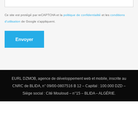
Ce site est protégé par reCAPTCHA et la
politique de confidentialité
et les
conditions
d'utilisation
de Google s'appliquent.
Envoyer
EURL DZMOB, agence de développement web et mobile, inscrite au
CNRC de BLIDA, n° 09/00-0807516 B 12 – Capital : 100.000 DZD –
Siège social : Cité Mouloud – n°15 – BLIDA – ALGÉRIE.