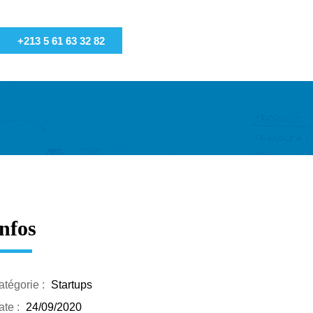
+213 5 61 63 32 82
nfos
atégorie :
Startups
te :
24/09/2020