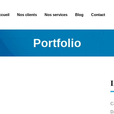
cueil
Nos clients
Nos services
Blog
Contact
Portfolio
I
C
Da