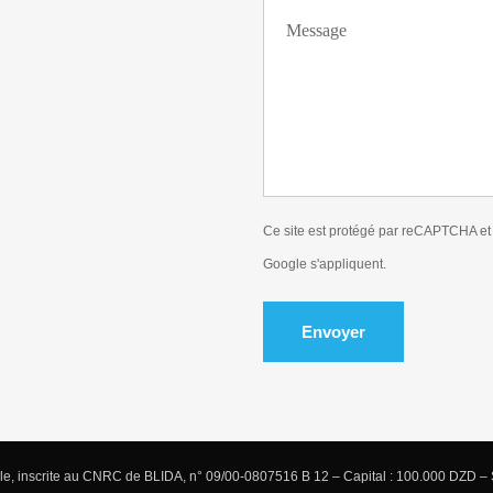
Ce site est protégé par reCAPTCHA et
Google s'appliquent.
Envoyer
inscrite au CNRC de BLIDA, n° 09/00-0807516 B 12 – Capital : 100.000 DZD – S