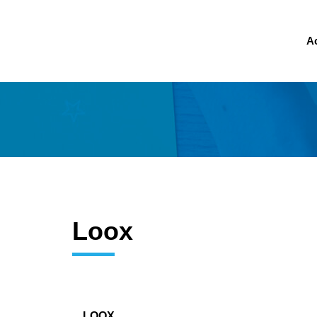
Ac
Loox
LOOX