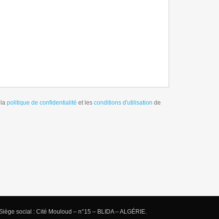
 la
politique de confidentialité
et les
conditions d'utilisation
de
iège social : Cité Mouloud – n°15 – BLIDA – ALGÉRIE.